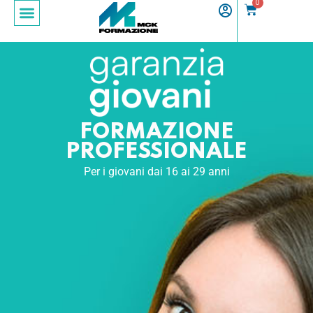
0
Sign in
Sign up
Sign in
Don’t have an account?
Sign up
FORMAZIONE
PROFESSIONALE
Per i giovani dai 16 ai 29 anni
Lost your password?
Remember me