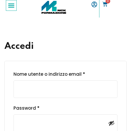
0
Sign in
Sign up
Sign in
Don’t have an account?
Sign up
Accedi
Nome utente o indirizzo email
*
Lost your password?
Remember me
Password
*