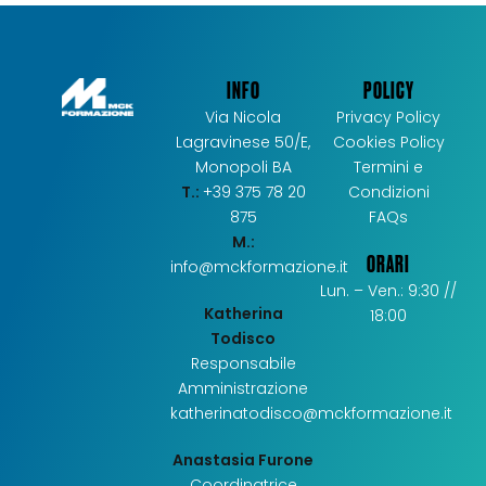
INFO
POLICY
Via Nicola
Privacy Policy
Lagravinese 50/E,
Cookies Policy
Monopoli BA
Termini e
T.:
+39 375 78 20
Condizioni
875
FAQs
M.:
ORARI
info@mckformazione.it
Lun. – Ven.: 9:30 //
Katherina
18:00
Todisco
Responsabile
Amministrazione
katherinatodisco@mckformazione.it
Anastasia Furone
Coordinatrice