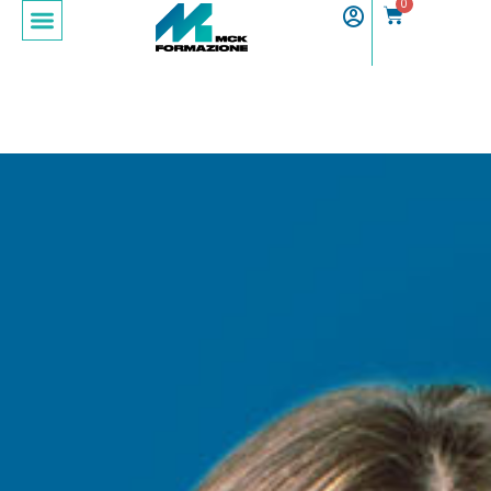
0
Sign in
Sign up
Sign in
Don’t have an account?
Sign up
Lost your password?
Remember me