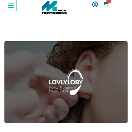
0
Sign in
Sign up
Sign in
Don’t have an account?
Sign up
Lost your password?
Remember me