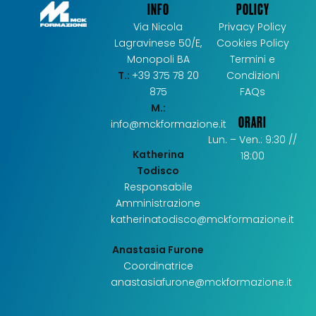
INFO
POLICY
Via Nicola
Privacy Policy
Lagravinese 50/E,
Cookies Policy
Monopoli BA
Termini e
T.:
+39 375 78 20
Condizioni
875
FAQs
M.:
ORARI
info@mckformazione.it
Lun. – Ven.: 9:30 //
Katherina
18:00
Todisco
Responsabile
Amministrazione
katherinatodisco@mckformazione.it
Anastasia Furone
Coordinatrice
anastasiafurone@mckformazione.it