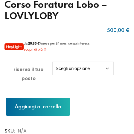
Corso Foratura Lobo –
LOVLYLOBY
500
,00
€
da
20,83 €
/mese per 24 mesi senza interessi
scopri di più
riserva il tuo
posto
Aggiungi al carrello
SKU:
N/A