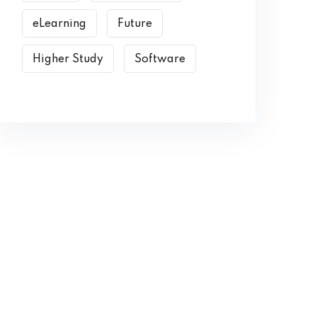
eLearning
Future
Higher Study
Software