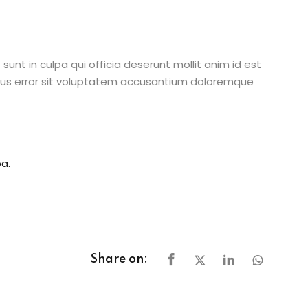
unt in culpa qui officia deserunt mollit anim id est
atus error sit voluptatem accusantium doloremque
a.
Share on: