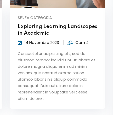
SENZA CATEGORIA
Lost your password?
Remember me
Exploring Learning Landscapes
in Academic
14 Novembre 2023
Com 4
Consectetur adipisicing elit, sed do
eiusmod tempor inc idid unt ut labore et
dolore magna aliqua enim ad minim
veniam, quis nostrud exerec tation
ullamco laboris nis aliquip commodo
consequat. Duis aute irure dolor in
reprehenderit in voluptate velit esse
cillum dolore...