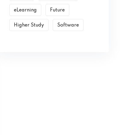
eLearning
Future
Higher Study
Software