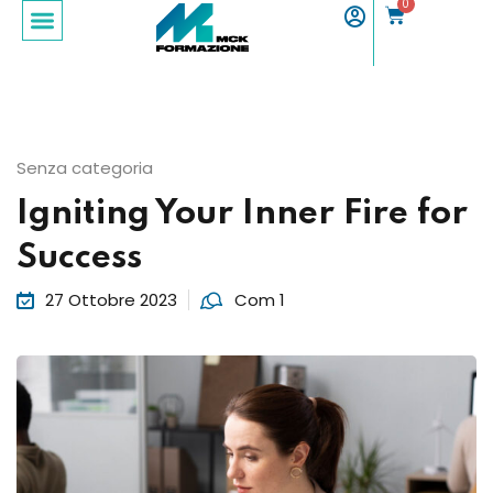
0
Sign in
Sign up
Sign in
Don’t have an account?
Sign up
Senza categoria
Igniting Your Inner Fire for
Success
27 Ottobre 2023
Com 1
Lost your password?
Remember me