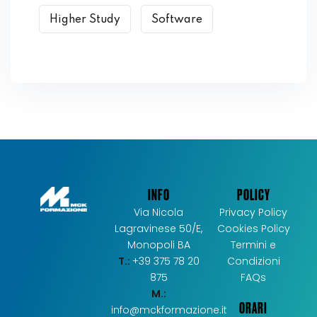
Higher Study
Software
INFO
POLICY
Via Nicola
Privacy Policy
Lagravinese 50/E,
Cookies Policy
Monopoli BA
Termini e
T.:
+39 375 78 20
Condizioni
875
FAQs
M.:
ORARI
info@mckformazione.it